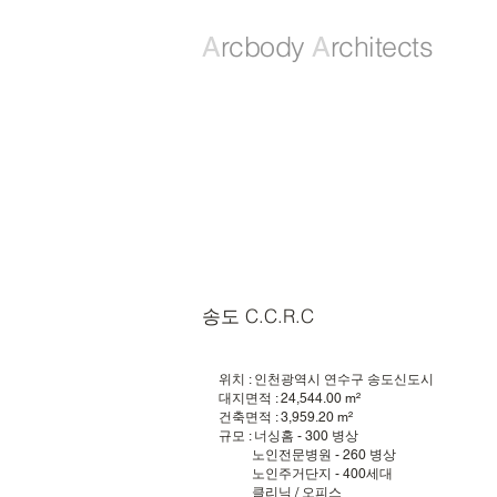
rcbody
rchitects
A
A
송도 C.C.R.C
위치 : 인천광역시 연수구 송도신도시
대지면적 : 24,544.00 m²
건축면적 : 3,959.20 m²
규모 : 너싱홈 - 300 병상
노인전문병원 - 260 병상
노인주거단지 - 400세대
클리닉 / 오피스