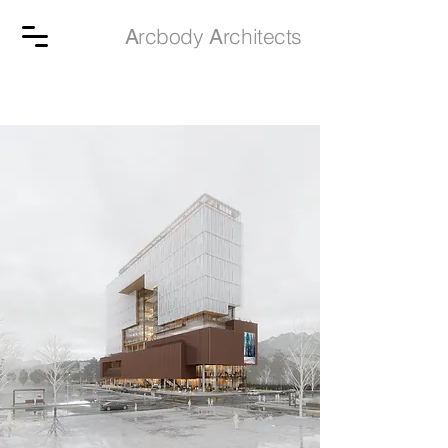
rcbody
rchitects
A
A